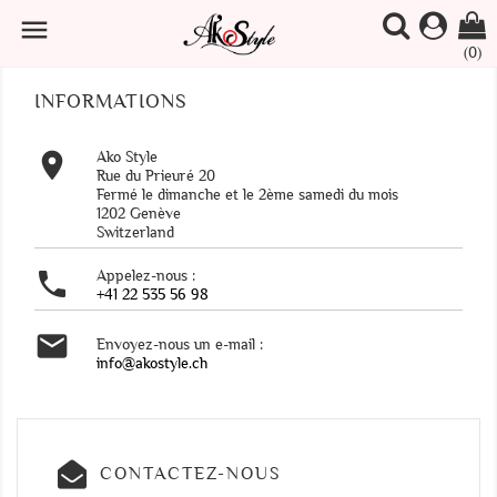

(0)
INFORMATIONS

Ako Style
Rue du Prieuré 20
Fermé le dimanche et le 2ème samedi du mois
1202 Genève
Switzerland

Appelez-nous :
+41 22 535 56 98

Envoyez-nous un e-mail :
info@akostyle.ch
CONTACTEZ-NOUS